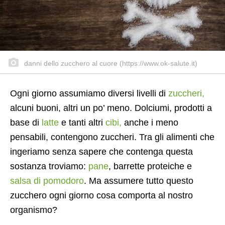
danni dello zucchero al cuore (https://www.ok-salute.it)
Ogni giorno assumiamo diversi livelli di
zuccheri,
alcuni buoni, altri un po’ meno. Dolciumi, prodotti a
base di
latte
e tanti altri
cibi,
anche i meno
pensabili, contengono zuccheri. Tra gli alimenti che
ingeriamo senza sapere che contenga questa
sostanza troviamo:
pane
, barrette proteiche e
salsa di pomodoro
. Ma assumere tutto questo
zucchero ogni giorno cosa comporta al nostro
organismo?