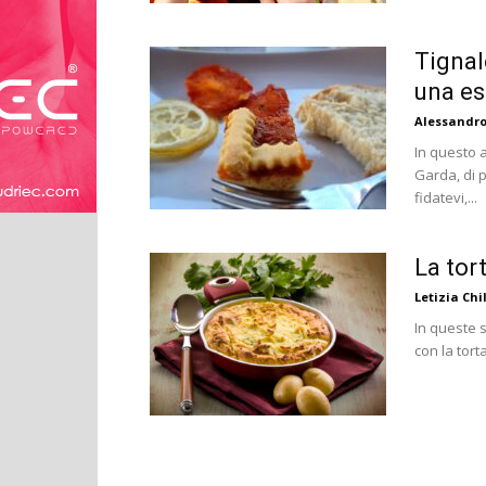
Tignal
una es
Alessandro
In questo a
Garda, di 
fidatevi,...
La tor
Letizia Chil
In queste 
con la tort