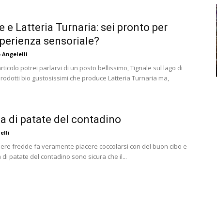
e e Latteria Turnaria: sei pronto per
perienza sensoriale?
 Angelelli
rticolo potrei parlarvi di un posto bellissimo, Tignale sul lago di
prodotti bio gustosissimi che produce Latteria Turnaria ma,
ta di patate del contadino
elli
sere fredde fa veramente piacere coccolarsi con del buon cibo e
a di patate del contadino sono sicura che il...