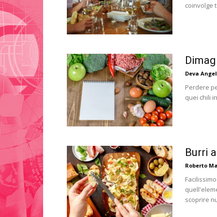
coinvolge tu
Dimagr
Deva Angel
Perdere pe
quei chili 
Burri 
Roberto Ma
Facilissim
quell'elem
scoprire nu