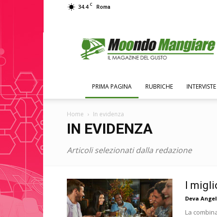
C
34.4
Roma
Moondo
Mangiare
PRIMA PAGINA
RUBRICHE
INTERVISTE
Home
In evidenza
IN EVIDENZA
Articoli selezionati dalla redazione
I migl
Deva Angel
La combina