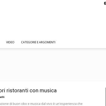
VIDEO
CATEGORIE E ARGOMENTI
iori ristoranti con musica
elli
zione di buon cibo e musica dal vivo è un'esperienza che