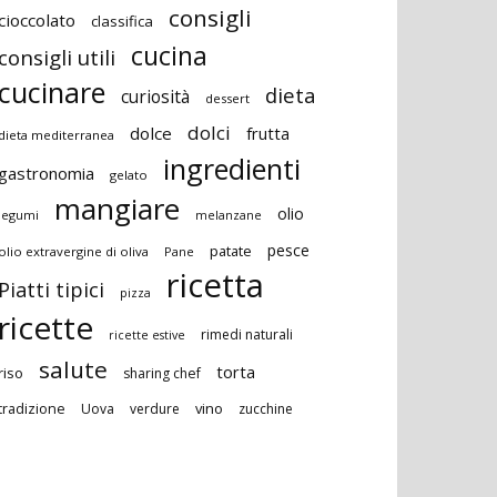
consigli
cioccolato
classifica
cucina
consigli utili
cucinare
dieta
curiosità
dessert
dolci
dolce
frutta
dieta mediterranea
ingredienti
gastronomia
gelato
mangiare
olio
legumi
melanzane
pesce
patate
olio extravergine di oliva
Pane
ricetta
Piatti tipici
pizza
ricette
rimedi naturali
ricette estive
salute
torta
riso
sharing chef
vino
tradizione
Uova
verdure
zucchine