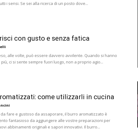
tti i sensi. Se sei alla ricerca di un posto dove...
isci con gusto e senza fatica
elli
so, alle volte, può essere davvero avvilente. Quando si hanno
in più, ci si sente sempre fuori luogo, non a proprio agio...
aromatizzati: come utilizzarli in cucina
ncini
o da fare e gustoso da assaporare, il burro aromatizzato è
ento fantasioso da aggiungere alle vostre preparazioni per
ovi abbinamenti originali e sapori innovativi. Il burro...