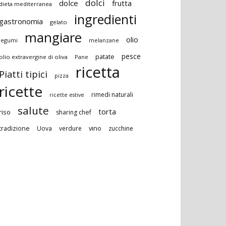
dolci
dolce
frutta
dieta mediterranea
ingredienti
gastronomia
gelato
mangiare
olio
legumi
melanzane
pesce
patate
olio extravergine di oliva
Pane
ricetta
Piatti tipici
pizza
ricette
rimedi naturali
ricette estive
salute
torta
riso
sharing chef
vino
tradizione
Uova
verdure
zucchine