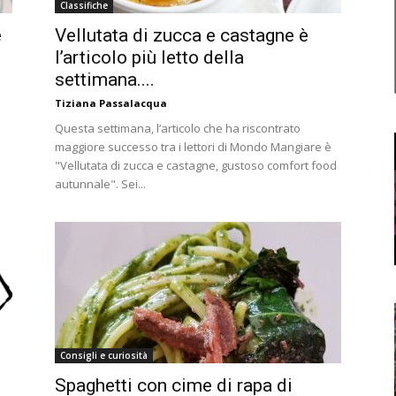
Classifiche
e
Vellutata di zucca e castagne è
l’articolo più letto della
settimana....
Tiziana Passalacqua
Questa settimana, l’articolo che ha riscontrato
maggiore successo tra i lettori di Mondo Mangiare è
"Vellutata di zucca e castagne, gustoso comfort food
autunnale". Sei...
Consigli e curiosità
Spaghetti con cime di rapa di