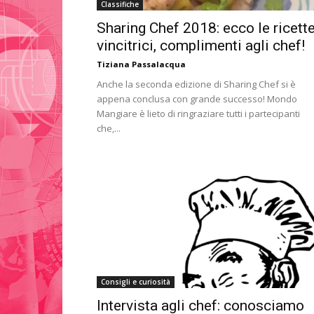
Classifiche
Sharing Chef 2018: ecco le ricett
vincitrici, complimenti agli chef!
Tiziana Passalacqua
Anche la seconda edizione di Sharing Chef si è
appena conclusa con grande successo! Mondo
Mangiare è lieto di ringraziare tutti i partecipanti
che,...
Consigli e curiosità
Intervista agli chef: conosciamo