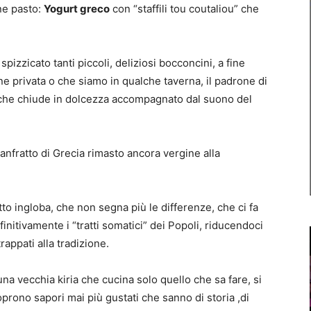
ne pasto:
Yogurt greco
con “staffili tou coutaliou” che
pizzicato tanti piccoli, deliziosi bocconcini, a fine
ne privata o che siamo in qualche taverna, il padrone di
to che chiude in dolcezza accompagnato dal suono del
e anfratto di Grecia rimasto ancora vergine alla
o ingloba, che non segna più le differenze, che ci fa
efinitivamente i “tratti somatici” dei Popoli, riducendoci
trappati alla tradizione.
na vecchia kiria che cucina solo quello che sa fare, si
oprono sapori mai più gustati che sanno di storia ,di