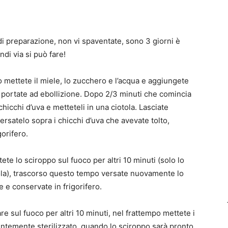
di preparazione, non vi spaventate, sono 3 giorni è
di via si può fare!
o mettete il miele, lo zucchero e l’acqua e aggiungete
 e portate ad ebollizione. Dopo 2/3 minuti che comincia
 chicchi d’uva e metteteli in una ciotola. Lasciate
versatelo sopra i chicchi d’uva che avevate tolto,
gorifero.
tete lo sciroppo sul fuoco per altri 10 minuti (solo lo
iotola), trascorso questo tempo versate nuovamente lo
e e conservate in frigorifero.
re sul fuoco per altri 10 minuti, nel frattempo mettete i
entemente sterilizzato, quando lo sciroppo sarà pronto