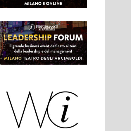
di Peace Keeping ovvero operazioni militari
diverse dalla guerra. Ama la storia, i viaggi, i
popoli. Ama la vita… e la cucina!