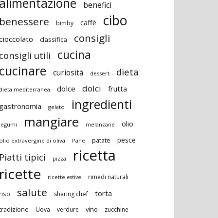
alimentazione
benefici
cibo
benessere
caffè
bimby
consigli
cioccolato
classifica
cucina
consigli utili
cucinare
dieta
curiosità
dessert
dolci
dolce
frutta
dieta mediterranea
ingredienti
gastronomia
gelato
mangiare
olio
legumi
melanzane
pesce
patate
olio extravergine di oliva
Pane
ricetta
Piatti tipici
pizza
ricette
rimedi naturali
ricette estive
salute
torta
riso
sharing chef
vino
tradizione
Uova
verdure
zucchine