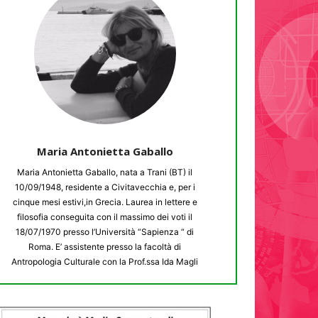
Maria Antonietta Gaballo
Maria Antonietta Gaballo, nata a Trani (BT) il
10/09/1948, residente a Civitavecchia e, per i
cinque mesi estivi,in Grecia. Laurea in lettere e
filosofia conseguita con il massimo dei voti il
18/07/1970 presso l’Università “Sapienza “ di
Roma. E’ assistente presso la facoltà di
Antropologia Culturale con la Prof.ssa Ida Magli
per circa 2 anni, ma, suo malgrado, è costretta ad
abbandonare quando entra in ruolo vincitrice di
concorso,, presso la scuola secondaria di Primo