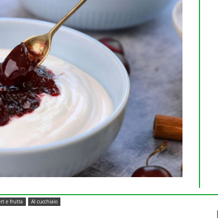
rt e frutta
Al cucchiaio