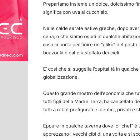
Prepariamo insieme un dolce, dolcissimo fi
significa con uva al cucchiaio.
Nelle calde serate estive greche, dopo aver s
cena, o che siamo ospiti in qualche abitazio
casa ci porta per finire un “glikò” del pos
bouzouki e dal più stellato dei cieli.
E’ così che si suggella l’ospitalità in qualch
globalizzazione.
Questo grande mostro dell’economia che tutt
tutti figli della Madre Terra, ha cancellato d
tutti a robot prefigurati e identici, privati e s
Eppure in qualche taverna dove lo “chef” è u
apprezzano i vecchi cibi di una volta e si sc