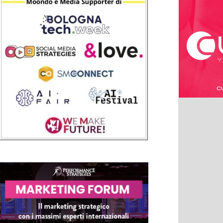
Grado nell’anno 1972 come docente di materie
letterarie. Come vincitrice di concorso ottiene la
cattedra di Italiano e Latino presso il Liceo
scientifico di Tarquinia e vi rimane fino all’anno
scolastico 1996/1997. Nel 1988 da vita alla libreria
“Dettagli” in Civitavecchia che diventa punto di
riferimento di incontri letterari e culturali nella
città. Nei primi anni ‘80 entra nel volontariato
come Infermiera volontaria di CRI, è viceispettrice
del Comitato di Civitavecchia. Nel 1998, con il
Grado di Maggiore, è nominata Responsabile
Nazionale delle Infermiere Volontarie di CRI. Nel
novembre/dicembre !997 è in prima linea
nell’emergenza per il terremoto Marche Umbria e
per questo verrà insignita del diploma di
benemerenza con medaglia dal Ministero
dell’Interno con firma dell’allora Ministro Giorgio
Napolitano nel luglio del 1998. Nel giugno del
1999 è Istruttrice DIU e, in seguito, Istruttrice
Qualificata DIU nei conflitti armati. Nel 2001
consegue il Diploma di Specialista PSOs come
Osservatore e controllore Militare per operazioni