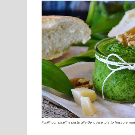
Fusilli con piselli e pesto alla Genovese, piatto fresco e v