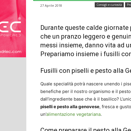
Consigli e curiosità
Pro
27 Aprile 2018
Durante queste calde giornate p
che un pranzo leggero e genuino
messi insieme, danno vita ad u
Prepariamo insieme i fusilli con
Fusilli con piselli e pesto alla
Quale specialità potrà nascere unendo i pisel
benefiche per il nostro organismo e il pest
dall’ingrediente base che è il basilico? L’un
piselli e pesto alla genovese
, fresca e gust
un’
alimentazione vegetariana
.
Come preparare il pesto alla G