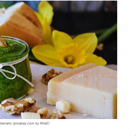
egetariano (pixabay.com by RitaE)