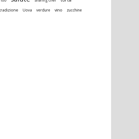
sharing chef
vino
tradizione
Uova
verdure
zucchine