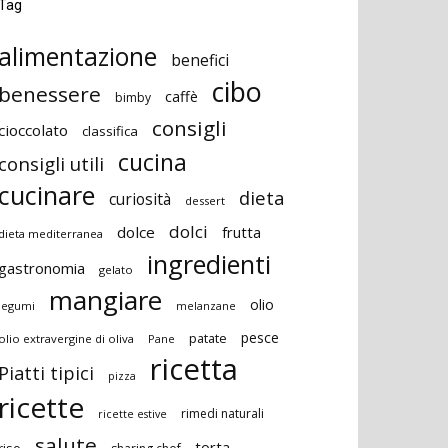
Tag
alimentazione
benefici
cibo
benessere
caffè
bimby
consigli
cioccolato
classifica
cucina
consigli utili
cucinare
dieta
curiosità
dessert
dolci
dolce
frutta
dieta mediterranea
ingredienti
gastronomia
gelato
mangiare
olio
legumi
melanzane
pesce
patate
olio extravergine di oliva
Pane
ricetta
Piatti tipici
pizza
ricette
rimedi naturali
ricette estive
salute
torta
riso