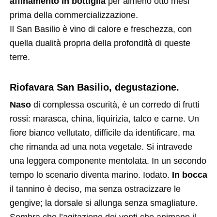
affinamento in bottiglia
per almeno otto mesi
prima della commercializzazione.
Il San Basilio è vino di calore e freschezza, con
quella dualità propria della profondità di queste
terre.
Riofavara San Basilio, degustazione.
Naso
di complessa oscurità, è un corredo di frutti
rossi: marasca, china, liquirizia, talco e carne. Un
fiore bianco vellutato, difficile da identificare, ma
che rimanda ad una nota vegetale. Si intravede
una leggera componente mentolata. In un secondo
tempo lo scenario diventa marino. Iodato.
In bocca
il tannino è deciso, ma senza ostracizzare le
gengive; la dorsale si allunga senza smagliature.
Sembra che l’agitazione dei venti che animano il