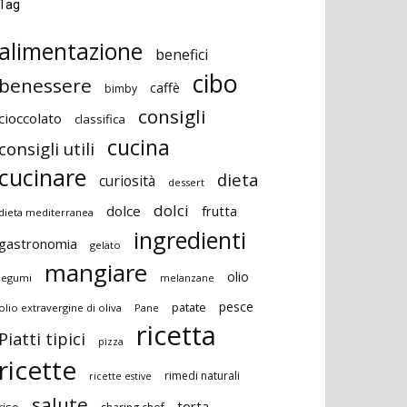
Tag
alimentazione
benefici
cibo
benessere
caffè
bimby
consigli
cioccolato
classifica
cucina
consigli utili
cucinare
dieta
curiosità
dessert
dolci
dolce
frutta
dieta mediterranea
ingredienti
gastronomia
gelato
mangiare
olio
legumi
melanzane
pesce
patate
olio extravergine di oliva
Pane
ricetta
Piatti tipici
pizza
ricette
rimedi naturali
ricette estive
salute
torta
riso