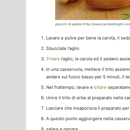
gnocchi di patate (http://www.cucinarefunghi.co
Lavare e pulire per bene la carota, il sed
Sbucciate l’aglio
Tritare
l’aglio, la carota ed il sedano assi
In una casseruola, mettere il trito assiem
andare sul fuoco basso per 5 minuti, il t
Nel frattempo, lavare e
tritare
separatame
Unire il trito di erbe al preparato nella c
Lasciare che insaporisca il preparato per 
A questo punto aggiungere nella casseru
salare e pepare