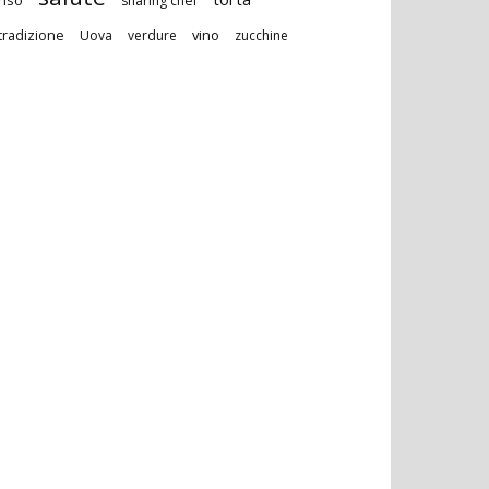
sharing chef
vino
tradizione
Uova
verdure
zucchine