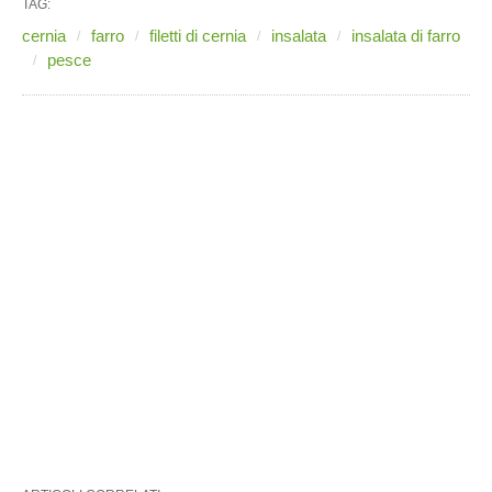
TAG:
cernia
farro
filetti di cernia
insalata
insalata di farro
pesce