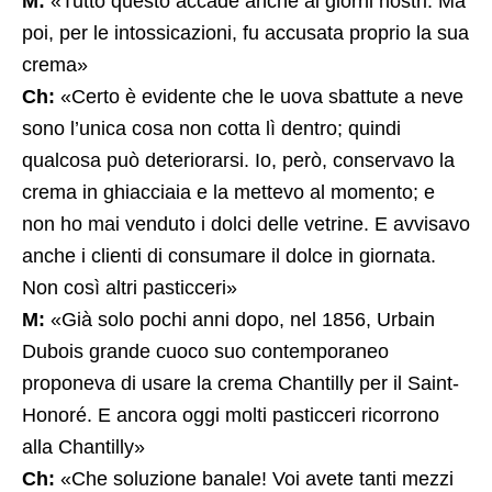
M:
«Tutto questo accade anche ai giorni nostri. Ma
poi, per le intossicazioni, fu accusata proprio la sua
crema»
Ch:
«Certo è evidente che le uova sbattute a neve
sono l’unica cosa non cotta lì dentro; quindi
qualcosa può deteriorarsi. Io, però, conservavo la
crema in ghiacciaia e la mettevo al momento; e
non ho mai venduto i dolci delle vetrine. E avvisavo
anche i clienti di consumare il dolce in giornata.
Non così altri pasticceri»
M:
«Già solo pochi anni dopo, nel 1856, Urbain
Dubois grande cuoco suo contemporaneo
proponeva di usare la crema Chantilly per il Saint-
Honoré. E ancora oggi molti pasticceri ricorrono
alla Chantilly»
Ch:
«Che soluzione banale! Voi avete tanti mezzi