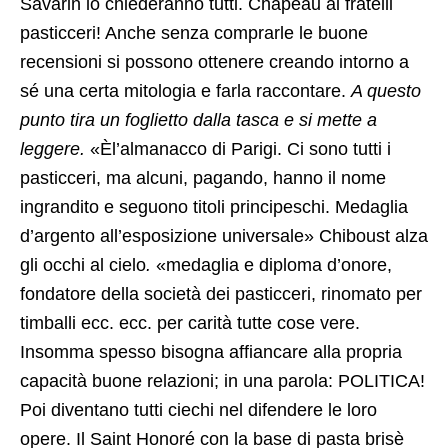
Savarin lo chiederanno tutti. Chapeau ai fratelli
pasticceri! Anche senza comprarle le buone
recensioni si possono ottenere creando intorno a
sé una certa mitologia e farla raccontare.
A questo
punto tira un foglietto dalla tasca e si mette a
leggere.
«Èl’almanacco di Parigi. Ci sono tutti i
pasticceri, ma alcuni, pagando, hanno il nome
ingrandito e seguono titoli principeschi. Medaglia
d’argento all’esposizione universale» Chiboust alza
gli occhi al cielo
.
«medaglia e diploma d’onore,
fondatore della società dei pasticceri, rinomato per
timballi ecc. ecc. per carità tutte cose vere.
Insomma spesso bisogna affiancare alla propria
capacità buone relazioni; in una parola: POLITICA!
Poi diventano tutti ciechi nel difendere le loro
opere. Il Saint Honoré con la base di pasta brisè