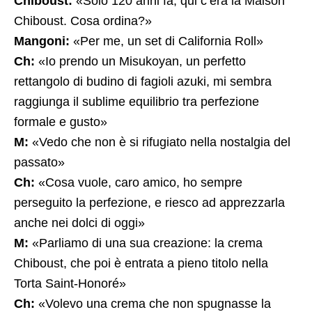
Chiboust:
«Solo 120 anni fa, qui c’era la Maison
Chiboust. Cosa ordina?»
Mangoni:
«Per me, un set di California Roll»
Ch:
«Io prendo un Misukoyan, un perfetto
rettangolo di budino di fagioli azuki, mi sembra
raggiunga il sublime equilibrio tra perfezione
formale e gusto»
M:
«Vedo che non è si rifugiato nella nostalgia del
passato»
Ch:
«Cosa vuole, caro amico, ho sempre
perseguito la perfezione, e riesco ad apprezzarla
anche nei dolci di oggi»
M:
«Parliamo di una sua creazione: la crema
Chiboust, che poi è entrata a pieno titolo nella
Torta Saint-Honoré»
Ch:
«Volevo una crema che non spugnasse la