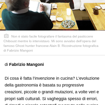
Non è stato facile fotografare il fantasma del pasticcere
Chiboust mentre lo intervistavo. Mi sono avvalso dell’opera del
famoso Ghost hunter francese Alain B. Ricostruzione fotografica
di Fabrizio Mangoni
di
Fabrizio Mangoni
Di cosa è fatta l’invenzione in cucina? L’evoluzione
della gastronomia è basata su progressive
creazioni, piccole o grandi mutazioni, a volte veri e
propri salti culturali. Si vagheggia spesso di errori,