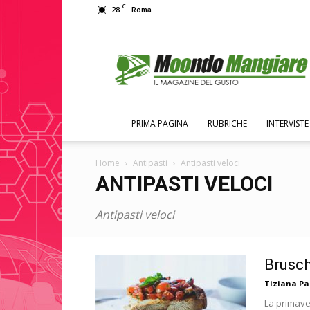
C
28
Roma
Moondo
Mangiare
PRIMA PAGINA
RUBRICHE
INTERVISTE
Home
Antipasti
Antipasti veloci
ANTIPASTI VELOCI
Antipasti veloci
Brusch
Tiziana P
La primave