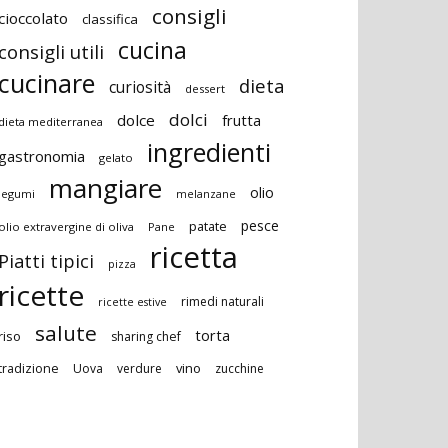
consigli
cioccolato
classifica
cucina
consigli utili
cucinare
dieta
curiosità
dessert
dolci
dolce
frutta
dieta mediterranea
ingredienti
gastronomia
gelato
mangiare
olio
legumi
melanzane
pesce
patate
olio extravergine di oliva
Pane
ricetta
Piatti tipici
pizza
ricette
rimedi naturali
ricette estive
salute
torta
riso
sharing chef
vino
tradizione
Uova
verdure
zucchine