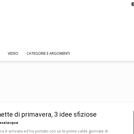
VIDEO
CATEGORIE E ARGOMENTI
ette di primavera, 3 idee sfiziose
assalacqua
ra è arrivata ed ha portato con se le prime calde giornate di