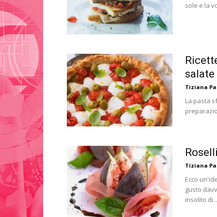
sole e la v
Ricett
salate
Tiziana P
La pasta sf
preparazion
Rosell
Tiziana P
Ecco un'id
gusto davv
insolito di..