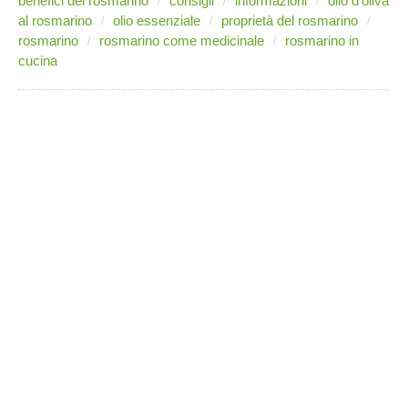
benefici del rosmarino
consigli
informazioni
olio d'oliva
al rosmarino
olio essenziale
proprietà del rosmarino
rosmarino
rosmarino come medicinale
rosmarino in
cucina